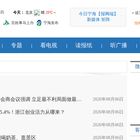
期四
设
今日宁海【报网端】
新媒体 矩阵
信
百姓事马上办
宁海发布
报料热
专题
看电视
读报纸
听广播
微
刘捷主持召开台风“白海豚”防御工作会商会议强调 立足最不利局面做最充分准备 扎实做好防汛防台各项工作
2026年08月06日
5.4%！浙江创业活力从哪来？
2026年08月06日
2026年08月06日
客
能喝奶茶、逛景区
2026年08月06日