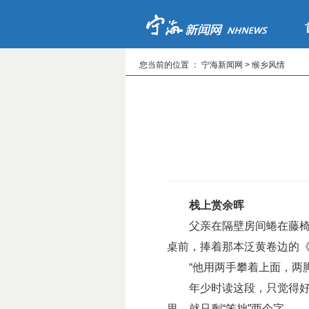
您当前的位置 ： 宁海新闻网 > 缑乡风情
栈上赏余晖
父亲在隔壁房间蜷在藤椅上
桌前，捧着那本泛黄卷边的
“他用两手攀着上面，两脚
年少时读这段，只觉得好笑
里，就只剩“笨拙”两个字。