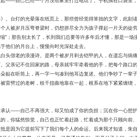
——自己已经一个月没给家里打过电话了。手机揣在口袋里，
。台灯的光晕落在纸页上，那些曾经觉得笨拙的文字，此刻读
一个人被岁月压弯脊梁时，仍想拼尽全力为孩子撑起一片天的徒
去“缩”；那告别太长了，长到我们总要等许多年后才懂，那是一
属于他们的月台上，慢慢向时光深处走去。
头偕老的浪漫诗。是两个被岁月剥去铠甲的人，在遗忘与病痛
下。父亲记不住回家的路，母亲就牢牢牵着他的手，把每个路口
耳朵贴在听筒上，再一字一句凑到他耳边复述。他们争吵了一辈
棵被雷劈过的老树，枝干扭曲地靠在一起，根系在地下紧紧缠绕
。
认——自己不再强大，却又怕成了你的负担；沉在你一心想护
沉的，你猛然惊觉，自己也正忙着赶路，忙着成为那个只顾向前
是因为它提前写下了我们每个人的命运。后来我才知道，朱自