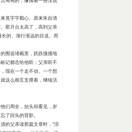
沉甸甸的，像揣着一份没说
来竟字字戳心。原来朱自清
劳。那月台太高了，高到父亲
场漫长的、渐行渐远的目送。而
的围追堵截里，跌跌撞撞地
的标记都念给他听；父亲听不
子，现在一个走不动、一个想
，就这么相互支撑着，继续活
他们周全，抬头却看见，岁
、忘了回头的背影。
清的父亲读那篇文章时，“泪