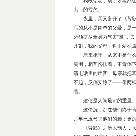
我喉结动了动，才猛然想起
出口的亏欠。
夜里，我又翻开了《背影》
写的从不是简单的父爱，是
必须拼尽全身力气去“攀”，
此刻，我的父母，也正站在
老来相守，从来不是什么白
突围，相互搀扶着，不肯倒
清电话里的声音，母亲就把
不起，反倒安静了——像两
着。
这便是人间最沉的重量
这份沉，沉在他们终于肯承
月早已压弯了他们的腰；更
《背影》之所以动人，大抵