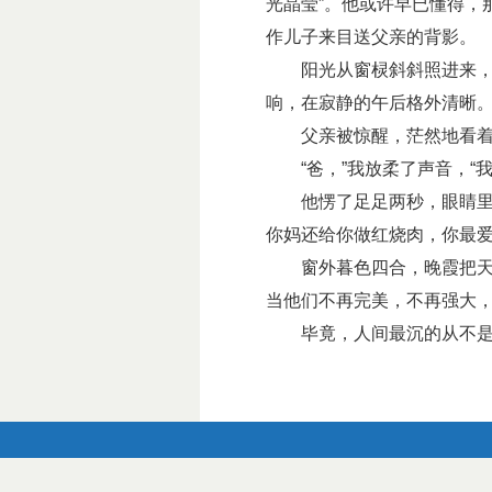
光晶莹”。他或许早已懂得，
作儿子来目送父亲的背影。
阳光从窗棂斜斜照进来，落
响，在寂静的午后格外清晰
父亲被惊醒，茫然地看着
“爸，”我放柔了声音，“我
他愣了足足两秒，眼睛里的
你妈还给你做红烧肉，你最爱
窗外暮色四合，晚霞把天边
当他们不再完美，不再强大
毕竟，人间最沉的从不是背