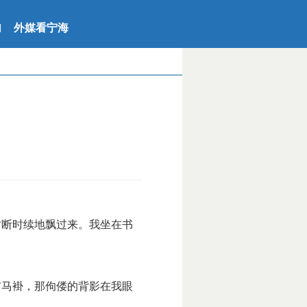
外媒看宁海
|
断时续地飘过来。我坐在书
马褂，那佝偻的背影在我眼