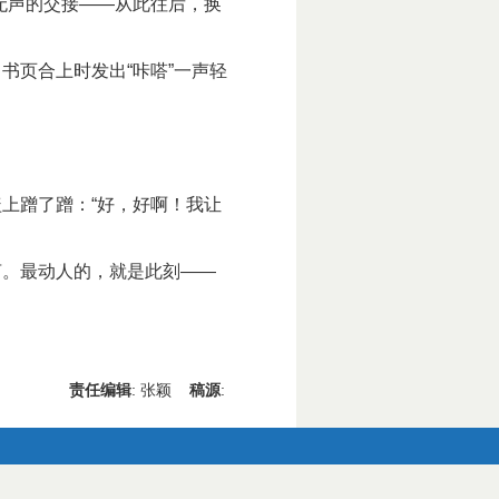
无声的交接——从此往后，换
页合上时发出“咔嗒”一声轻
上蹭了蹭：“好，好啊！我让
。最动人的，就是此刻——
责任编辑
: 张颖
稿源
: