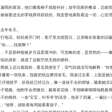
雨的屋顶，他们搬着梯子就能补好；放学回家的餐桌，总能变
们偷偷塞进去的零钱撑得鼓鼓的。我贪婪地索取着这一切，心安
去年冬天。
电话。轻轻推开门时，客厅里光线昏沉，父亲蜷在靠窗的旧藤
“你……找谁啊？”
不是那种能被岁月温柔缓冲的、可忽略的老，是突然的——像
干练的身影，揉成了这般茫然无措的模样。
裙上还沾着面粉，看见我便笑了，语气轻描淡写地解释：“你
终攥着一张纸条，指腹把纸边磨得发毛。我凑过去看，上面是她
又仔细抚平，折痕处已经泛白，像一道抹不去的褶皱，藏着她没
视频。他刚学会用微信，戴着老花镜，手指哆哆嗦嗦地戳着屏
子的模样。一条“宝宝，叫爷爷”的语音，他录了四遍，一遍比
：“他呀，就盼着每周能看看孩子。”