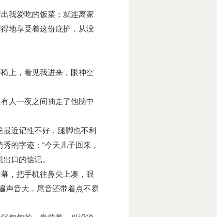
出我爱吃的饭菜；就连离家
理得地享受着这份庇护，从没
椅上，看见我进来，眼神空
有人一夜之间抽走了他脑中
爸最近记性不好，腿脚也不利
清秀的字迹：“今天儿子回来，
说出口的惦记。
幕，把手机往鼻尖上凑，眼
一遍声音大，尾音还带着点不易