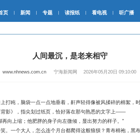
首页
新闻
专题
读报纸
看电视
听广播
|
|
|
|
|
人间最沉，是老来相守
www.nhnews.com.cn
宁海新闻网 2026年05月20日 09:10:00
打盹，脑袋一点一点地垂着，鼾声轻得像被风揉碎的棉絮，时
《背影》，指尖划过纸页，恰好落在那句熟悉的文字上——
再向上缩；他肥胖的身子向左微倾，显出努力的样子。”
。一个大人，怎么连个月台都爬得这般狼狈？青布棉袍，黑布