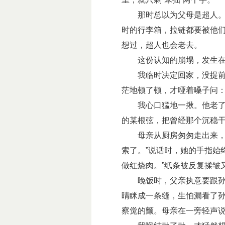
那时总以为父母是超人。漏
时的行李箱，拉链都要被他
想过，超人也会老去。
这份认知的崩塌，发生在
我临时决定回家，没提前打
茫地顿了顿，才哑着嗓子问：
我心口猛地一揪。他老了，
的某根弦，把曾经那个沉稳
母亲从厨房匆匆走出来，围
索了。”说话时，她的手指始
做红烧肉。”纸条被反复揉皱
晚饭时，父亲执意要跟孙子
睛眯成一条缝，生怕漏看了孙
察觉的颤。母亲在一旁轻声说