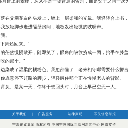
那月台上的攀爬，从来不是一场普通的告别，而是父子之间一次
在父亲花白的头发上，镀上一层柔和的光晕。我轻轻合上书，书
。我放轻脚步走进隔壁房间，地板发出轻微的吱呀声。
我。
下周还回来。”
茫然慢慢散开，随即笑了，眼角的皱纹挤成一团，抬手在膝盖
吃的那个。”
染成了温柔的橘粉色。我忽然懂了，老来相守哪需要什么誓言
，你愿意停下赶路的脚步，轻轻叫住那个正在慢慢老去的背影。
负。是某一天，你终于想回头时，月台上早已空无一人。
关于我们
｜
广告服务
｜
法律声明
｜
不良信息举报
宁海传媒集团 版权所有 中国宁波国际互联网新闻中心 网络支持