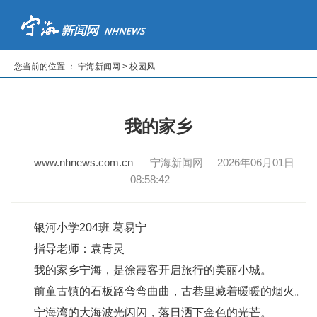
首页
新闻
专题
读报纸
看电视
听广播
您当前的位置 ： 宁海新闻网 > 校园风
|
|
|
|
|
我的家乡
www.nhnews.com.cn
宁海新闻网 2026年06月01日
08:58:42
银河小学204班 葛易宁
指导老师：袁青灵
我的家乡宁海，是徐霞客开启旅行的美丽小城。
前童古镇的石板路弯弯曲曲，古巷里藏着暖暖的烟火。
宁海湾的大海波光闪闪，落日洒下金色的光芒。