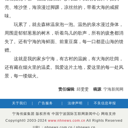
壳、堆沙堡，海浪漫过脚踝，凉丝丝的，带着大海的咸腥
味。
玩累了，就去森林温泉泡一泡。温热的泉水漫过身体，
周围是郁郁葱葱的树木，听着鸟儿的歌声，所有的疲惫都消
失了。还有宁海的海鲜面、前童豆腐，每一口都是山海的馈
赠。
这就是我的家乡宁海，有古村的温婉，有大海的壮阔，
还有藏在烟火里的温柔。我爱这片土地，爱这里的每一处风
景，每一缕烟火。
责任编辑
: 邱雯雯
稿源
:
宁海新闻网
关于我们
｜
广告服务
｜
法律声明
｜
不良信息举报
宁海传媒集团 版权所有 中国宁波国际互联网新闻中心 网络支持
Copyright© 2003-2024
www.nhnews.com.cn
All Rights Reserved
URL：nhnews.com.cn / nhnews.cn