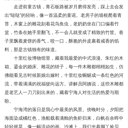
走进前童古镇，青石板路被岁月磨得发亮，踩上去会发
出“哒哒”的轻响，像一首温柔的童谣。老房子的墙根爬着青
苔，木窗上的雕花刻着花鸟鱼虫，老奶奶坐在门口编着竹
篮，竹条在她手里翻飞，不一会儿就变成了精致的竹筐。巷
子里飘着麦饼的香气，咬一口，酥脆的外皮裹着咸香的馅
料，那是古镇独有的味道。
十里红妆博物馆里，藏着我最爱的中式浪漫。朱红的木
箱、鎏金的婚床、雕花的轿子，每一件木雕都栩栩如生，仿
佛能看见古时候新娘出嫁时，十里红妆蜿蜒成一条红色的河
流，带着满满的祝福驶向远方。讲解员阿姨说，这些木雕都
是老艺人一刀刀刻出来的，藏着宁海人对生活的热爱与期
盼。
宁海湾的落日是我心中最美的风景。傍晚时分，夕阳把
海面染成橘红色，渔船载着满舱的鱼虾归来，白帆在余晖中
轻轻摇晃，像一幅流动的画。沙滩上，我们光着脚丫捡贝