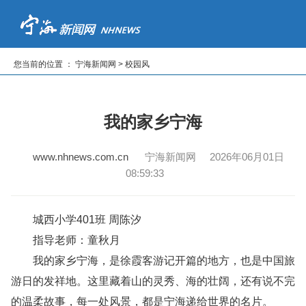
首页
新闻
专题
读报纸
看电视
听广播
您当前的位置 ： 宁海新闻网 > 校园风
|
|
|
|
|
我的家乡宁海
www.nhnews.com.cn
宁海新闻网 2026年06月01日
08:59:33
城西小学401班 周陈汐
指导老师：童秋月
我的家乡宁海，是徐霞客游记开篇的地方，也是中国旅
游日的发祥地。这里藏着山的灵秀、海的壮阔，还有说不完
的温柔故事，每一处风景，都是宁海递给世界的名片。