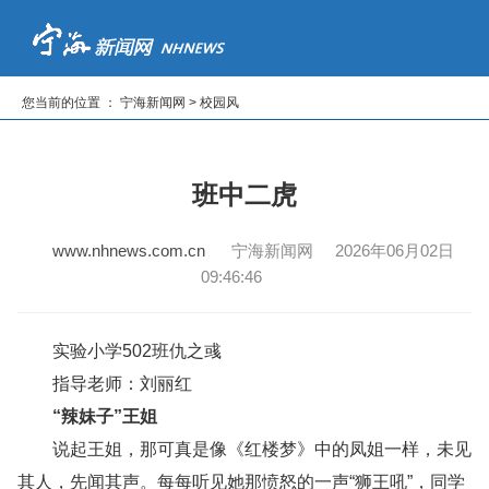
首页
新闻
专题
读报纸
看电视
听广播
您当前的位置 ： 宁海新闻网 > 校园风
|
|
|
|
|
班中二虎
www.nhnews.com.cn
宁海新闻网 2026年06月02日
09:46:46
实验小学502班仇之彧
指导老师：刘丽红
“辣妹子”王姐
说起王姐，那可真是像《红楼梦》中的凤姐一样，未见
其人，先闻其声。每每听见她那愤怒的一声“狮王吼”，同学