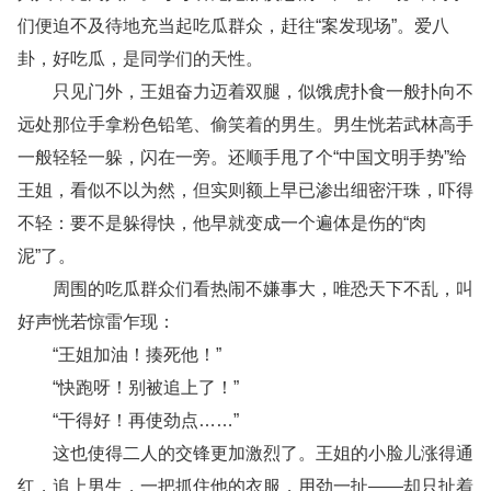
们便迫不及待地充当起吃瓜群众，赶往“案发现场”。爱八
卦，好吃瓜，是同学们的天性。
只见门外，王姐奋力迈着双腿，似饿虎扑食一般扑向不
远处那位手拿粉色铅笔、偷笑着的男生。男生恍若武林高手
一般轻轻一躲，闪在一旁。还顺手甩了个“中国文明手势”给
王姐，看似不以为然，但实则额上早已渗出细密汗珠，吓得
不轻：要不是躲得快，他早就变成一个遍体是伤的“肉
泥”了。
周围的吃瓜群众们看热闹不嫌事大，唯恐天下不乱，叫
好声恍若惊雷乍现：
“王姐加油！揍死他！”
“快跑呀！别被追上了！”
“干得好！再使劲点……”
这也使得二人的交锋更加激烈了。王姐的小脸儿涨得通
红，追上男生，一把抓住他的衣服，用劲一扯——却只扯着