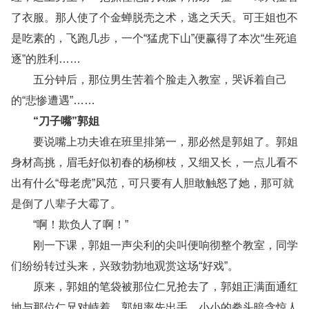
了衣服。那人使了个金蝉脱壳之术，逃之夭夭。可王姐也不
是吃素的，飞跑几步，一个“猛虎下山”便赢得了本次“生死追
逐”的胜利……
五分钟后，那位男生苦着个脸走入教室，哭诉着自己
的“悲惨遭遇”……
“刀子嘴”郭姐
要说嘴上功夫谁在班里排第一，那必然是郭姐了。郭姐
身材高挑，眉毛好似初春的杨柳枝，又细又长，一点儿看不
出有什么“母老虎”风范，可只要有人胆敢触怒了她，那可就
是倒了八辈子大霉了。
“啊！欺负人了啊！”
刚一下课，郭姐一声尖利的尖叫便响彻整个教室，同学
们纷纷转过头来，兴致勃勃地观赏这场“好戏”。
原来，郭姐的笔袋被那位仁兄抢去了，郭姐正满面通红
地与那位仁兄对峙着。郭姐率先出手，小小的拳头暗含惊人