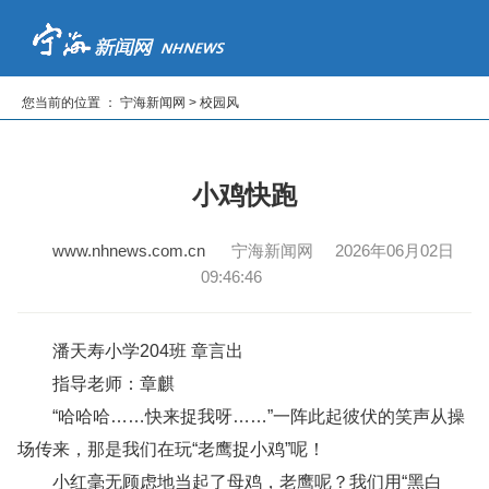
首页
新闻
专题
读报纸
看电视
听广播
您当前的位置 ： 宁海新闻网 > 校园风
|
|
|
|
|
小鸡快跑
www.nhnews.com.cn
宁海新闻网 2026年06月02日
09:46:46
潘天寿小学204班 章言出
指导老师：章麒
“哈哈哈……快来捉我呀……”一阵此起彼伏的笑声从操
场传来，那是我们在玩“老鹰捉小鸡”呢！
小红毫无顾虑地当起了母鸡，老鹰呢？我们用“黑白