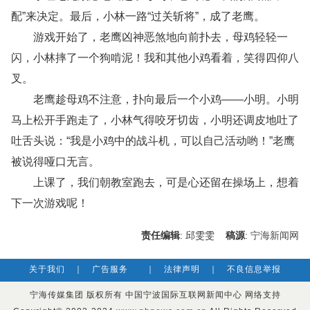
配”来决定。最后，小林一路“过关斩将”，成了老鹰。
游戏开始了，老鹰凶神恶煞地向前扑去，母鸡轻轻一
闪，小林摔了一个狗啃泥！我和其他小鸡看着，笑得四仰八
叉。
老鹰趁母鸡不注意，扑向最后一个小鸡——小明。小明
马上松开手跑走了，小林气得咬牙切齿，小明还调皮地吐了
吐舌头说：“我是小鸡中的战斗机，可以自己活动哟！”老鹰
被说得哑口无言。
上课了，我们朝教室跑去，可是心还留在操场上，想着
下一次游戏呢！
责任编辑
: 邱雯雯
稿源
:
宁海新闻网
关于我们
｜
广告服务
｜
法律声明
｜
不良信息举报
宁海传媒集团 版权所有 中国宁波国际互联网新闻中心 网络支持