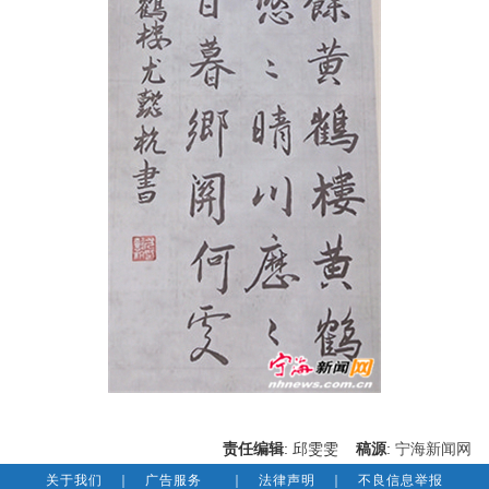
责任编辑
: 邱雯雯
稿源
:
宁海新闻网
关于我们
｜
广告服务
｜
法律声明
｜
不良信息举报