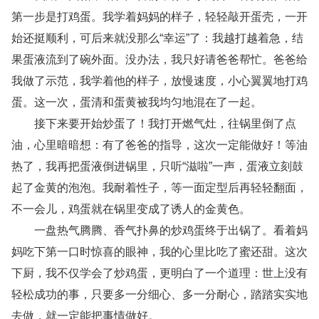
第一步是打鸡蛋。我学着妈妈的样子，轻轻敲开蛋壳，一开
始还挺顺利，可后来就没那么“幸运”了：我越打越着急，结
果蛋液流到了碗外面。没办法，我只好请爸爸帮忙。爸爸给
我做了示范，我学着他的样子，放慢速度，小心翼翼地打鸡
蛋。这一次，蛋清和蛋黄被我均匀地混在了一起。
接下来要开始炒蛋了！我打开燃气灶，往锅里倒了点
油，心里暗暗想：有了爸爸的指导，这次一定能做好！等油
热了，我再把蛋液倒进锅里，只听“滋啦”一声，蛋液立刻鼓
起了金黄的泡泡。我耐着性子，等一面定型后再轻轻翻面，
不一会儿，鸡蛋就在锅里变成了诱人的金黄色。
一盘热气腾腾、香气扑鼻的炒鸡蛋终于出锅了。看着妈
妈吃下第一口时惊喜的眼神，我的心里比吃了蜜还甜。这次
下厨，我不仅学会了炒鸡蛋，更明白了一个道理：世上没有
轻松成功的事，只要多一分细心、多一分耐心，踏踏实实地
去做，就一定能把事情做好。