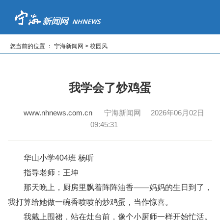
首页
新闻
专题
读报纸
看电视
听广播
您当前的位置 ： 宁海新闻网 > 校园风
|
|
|
|
|
我学会了炒鸡蛋
www.nhnews.com.cn
宁海新闻网 2026年06月02日
09:45:31
华山小学404班 杨听
指导老师：王坤
那天晚上，厨房里飘着阵阵油香——妈妈的生日到了，
我打算给她做一碗香喷喷的炒鸡蛋，当作惊喜。
我戴上围裙，站在灶台前，像个小厨师一样开始忙活。