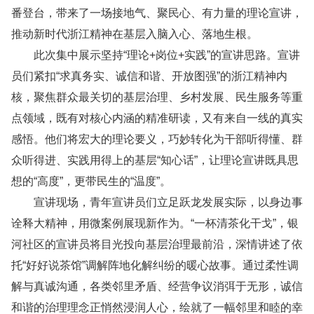
番登台，带来了一场接地气、聚民心、有力量的理论宣讲，
推动新时代浙江精神在基层入脑入心、落地生根。
此次集中展示坚持“理论+岗位+实践”的宣讲思路。宣讲
员们紧扣“求真务实、诚信和谐、开放图强”的浙江精神内
核，聚焦群众最关切的基层治理、乡村发展、民生服务等重
点领域，既有对核心内涵的精准研读，又有来自一线的真实
感悟。他们将宏大的理论要义，巧妙转化为干部听得懂、群
众听得进、实践用得上的基层“知心话”，让理论宣讲既具思
想的“高度”，更带民生的“温度”。
宣讲现场，青年宣讲员们立足跃龙发展实际，以身边事
诠释大精神，用微案例展现新作为。“一杯清茶化干戈”，银
河社区的宣讲员将目光投向基层治理最前沿，深情讲述了依
托“好好说茶馆”调解阵地化解纠纷的暖心故事。通过柔性调
解与真诚沟通，各类邻里矛盾、经营争议消弭于无形，诚信
和谐的治理理念正悄然浸润人心，绘就了一幅邻里和睦的幸