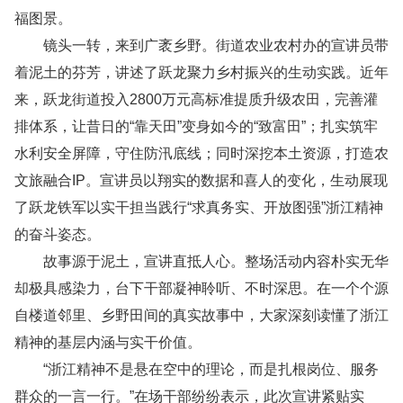
福图景。
镜头一转，来到广袤乡野。街道农业农村办的宣讲员带
着泥土的芬芳，讲述了跃龙聚力乡村振兴的生动实践。近年
来，跃龙街道投入2800万元高标准提质升级农田，完善灌
排体系，让昔日的“靠天田”变身如今的“致富田”；扎实筑牢
水利安全屏障，守住防汛底线；同时深挖本土资源，打造农
文旅融合IP。宣讲员以翔实的数据和喜人的变化，生动展现
了跃龙铁军以实干担当践行“求真务实、开放图强”浙江精神
的奋斗姿态。
故事源于泥土，宣讲直抵人心。整场活动内容朴实无华
却极具感染力，台下干部凝神聆听、不时深思。在一个个源
自楼道邻里、乡野田间的真实故事中，大家深刻读懂了浙江
精神的基层内涵与实干价值。
“浙江精神不是悬在空中的理论，而是扎根岗位、服务
群众的一言一行。”在场干部纷纷表示，此次宣讲紧贴实