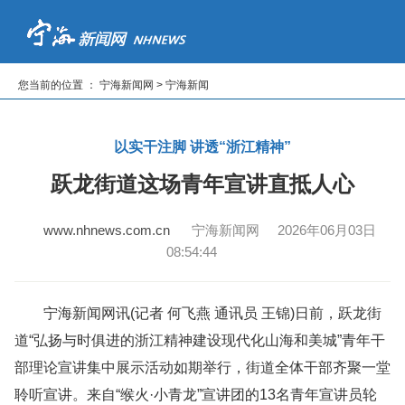
首页
新闻
专题
读报纸
看电视
听广播
您当前的位置 ： 宁海新闻网 > 宁海新闻
|
|
|
|
|
以实干注脚 讲透“浙江精神”
跃龙街道这场青年宣讲直抵人心
www.nhnews.com.cn
宁海新闻网 2026年06月03日
08:54:44
宁海新闻网讯(记者 何飞燕 通讯员 王锦)日前，跃龙街
道“弘扬与时俱进的浙江精神建设现代化山海和美城”青年干
部理论宣讲集中展示活动如期举行，街道全体干部齐聚一堂
聆听宣讲。来自“缑火·小青龙”宣讲团的13名青年宣讲员轮