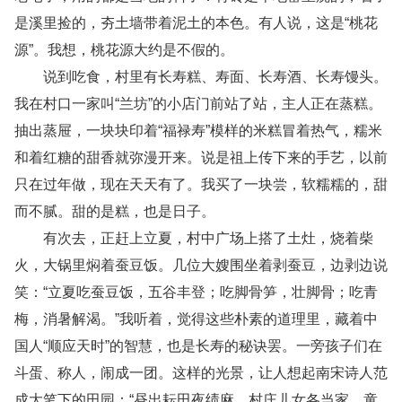
是溪里捡的，夯土墙带着泥土的本色。有人说，这是“桃花
源”。我想，桃花源大约是不假的。
说到吃食，村里有长寿糕、寿面、长寿酒、长寿馒头。
我在村口一家叫“兰坊”的小店门前站了站，主人正在蒸糕。
抽出蒸屉，一块块印着“福禄寿”模样的米糕冒着热气，糯米
和着红糖的甜香就弥漫开来。说是祖上传下来的手艺，以前
只在过年做，现在天天有了。我买了一块尝，软糯糯的，甜
而不腻。甜的是糕，也是日子。
有次去，正赶上立夏，村中广场上搭了土灶，烧着柴
火，大锅里焖着蚕豆饭。几位大嫂围坐着剥蚕豆，边剥边说
笑：“立夏吃蚕豆饭，五谷丰登；吃脚骨笋，壮脚骨；吃青
梅，消暑解渴。”我听着，觉得这些朴素的道理里，藏着中
国人“顺应天时”的智慧，也是长寿的秘诀罢。一旁孩子们在
斗蛋、称人，闹成一团。这样的光景，让人想起南宋诗人范
成大笔下的田园：“昼出耘田夜绩麻，村庄儿女各当家。童