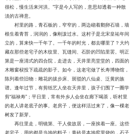
很松，慢生活来河洪。”字是今人写的，意思却透着一种散
淡的古禅意。
村里的路，青石板的，窄窄的，两边砌着鹅卵石墙，墙
根生着青苔，润润的，像刚泼过水。这村子是北宋皇祐年间
立的，算来快一千年了。一千年的时光，都去哪里了？大约
藏在那些老宅子的木纹里、瓦缝间、石阶的凹陷里罢。明正
第是一座清式的四合院，走进去，天井里亮堂堂的，四面的
木雕窗棂投下疏疏的影子。如今，这老宅做了长寿博物馆，
陈列着些旧物：雕花的拔步床、斑驳的八仙桌、泛黄的族
谱。逢年过节，有剪纸艺人坐在天井里，孩子们围了一圈学
剪“福禄寿”；平日里，常有外乡人会坐在廊下喝茶，听村里
的老人讲老底子的事。老房子，便这样活过来了，像一棵老
树发了新芽。
再往里走，明镜第、干人俊故居，一座挨着一座。这些
老宅子，用的都是当地的料子：青砖是本地窑里烧的，石子