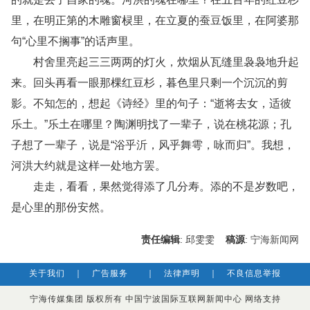
里，在明正第的木雕窗棂里，在立夏的蚕豆饭里，在阿婆那
句“心里不搁事”的话声里。
村舍里亮起三三两两的灯火，炊烟从瓦缝里袅袅地升起
来。回头再看一眼那棵红豆杉，暮色里只剩一个沉沉的剪
影。不知怎的，想起《诗经》里的句子：“逝将去女，适彼
乐土。”乐土在哪里？陶渊明找了一辈子，说在桃花源；孔
子想了一辈子，说是“浴乎沂，风乎舞雩，咏而归”。我想，
河洪大约就是这样一处地方罢。
走走，看看，果然觉得添了几分寿。添的不是岁数吧，
是心里的那份安然。
责任编辑
: 邱雯雯
稿源
:
宁海新闻网
关于我们
｜
广告服务
｜
法律声明
｜
不良信息举报
宁海传媒集团 版权所有 中国宁波国际互联网新闻中心 网络支持