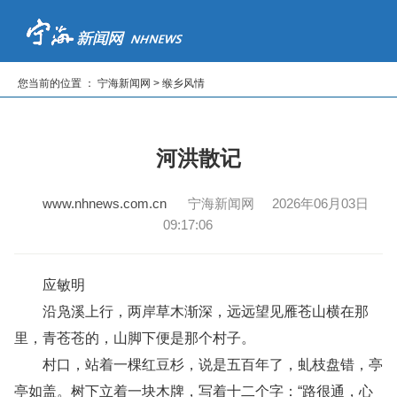
首页
新闻
专题
读报纸
看电视
听广播
您当前的位置 ： 宁海新闻网 > 缑乡风情
|
|
|
|
|
河洪散记
www.nhnews.com.cn
宁海新闻网 2026年06月03日
09:17:06
应敏明
沿凫溪上行，两岸草木渐深，远远望见雁苍山横在那
里，青苍苍的，山脚下便是那个村子。
村口，站着一棵红豆杉，说是五百年了，虬枝盘错，亭
亭如盖。树下立着一块木牌，写着十二个字：“路很通，心