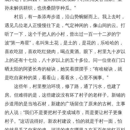
孙未解供耕织，也傍桑阴学种瓜。”
村后，有一条添寿步道，沿山势蜿蜒而上。我上去时，
遇见几位老人正慢慢往下走，气定神闲的，像山间的云。打
听了一下，这个千把人的小村，曾出过一百一十二岁的宁
波“第一寿星”，名叫朱土花，是土的，是花的，乐哈哈的，
喜欢吃甜，喜欢吃红烧肉，喝点黄酒。眼下，村里九十岁以
上的还有十七位，八十岁以上的五十多位。问一位坐在门口
晒太阳的阿婆长寿的秘诀，她笑着摆摆手：“有啥秘诀，就
是吃自家种的菜，看看山，看看水，心里不搁事。”
这些年，村里整治环境，修了路，通了污水，也建了
房。但难得的是，这些建设没有坏了村子的老样子。新铺的
步道用的是当地石材，新建的广场留住了原来的古树。主事
的人说：“我们不是要把村子变成城市，而是要让村子更像
村子。”这话说得好。新农村建设，怕的就是千村一面，怕
的就是丢了自家的魂。河洪的魂在哪里？在五百年的红豆杉