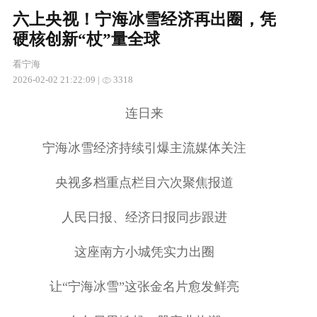
六上央视！宁海冰雪经济再出圈，凭
硬核创新“杖”量全球
看宁海
2026-02-02 21:22:09
|
3318
连日来
宁海冰雪经济持续引爆主流媒体关注
央视多档重点栏目六次聚焦报道
人民日报、经济日报同步跟进
这座南方小城凭实力出圈
让“宁海冰雪”这张金名片愈发鲜亮