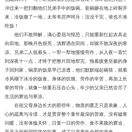
冲过来一把扫翻他们兄弟手中的饭碗。瓷碗砸在地上碎裂开
来，冷饭撒了一地，太爷爷厉声呵斥：活没干完，谁也不准
吃饭！
他们不敢辩解，满心委屈与惶恐，只能重新扛起农具走
向田地。那晚月色很亮，清辉洒在田间，却驱不散深夜的寒
凉。兄弟二人低着头，一犁一犁地慢慢劳作，从入夜一直忙
到深夜十一点，才终于把整片田地犁完。拖着疲惫至极的身
子回到家，锅里的饭菜早已凉透，他们默默端起碗筷，就着
冷风咽下冰冷的饭食。身体的饥饿、劳作的辛苦，再加上长
辈的苛待，就像一块重石压在心头，年少的父亲已然尝尽了
生活的窘迫与寒凉。
在祖父母身边长大的那些年，物质的匮乏只是表象，人
心的疏离与冷漠，才是贯穿整个童年最深的苦难。没有嘘寒
问暖，没有体恤关怀，日复一日的劳作、食不果腹的窘迫、
至亲之间形同陌路的距离，成了父亲童年全部的底色。