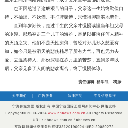
也正因熬过了这般艰苦的日子，父亲这一生始终勤俭自
持，不抽烟、不饮酒、不打牌赌博，只懂得脚踏实地劳作。
直到年岁渐长，走过半生的父亲才慢慢读懂当年祖父母
的冷漠。那场夺走三个儿子的海难，是足以摧垮任何人精神
的灭顶之灾。他们不是天性凉薄，曾经对孙儿孙女慈爱有
加，如今只是被滔天的悲伤耗尽了所有力气，再也无力去
爱、去温柔待人。那份深埋在岁月里的苦楚，直到多年以
后，父亲见多了人间的悲欢离合，终于慢慢体谅。
责任编辑
: 杨学凯
稿源
:
关于我们
｜
广告服务
｜
法律声明
｜
不良信息举报
宁海传媒集团 版权所有 中国宁波国际互联网新闻中心 网络支持
Copyright© 2003-2024
www.nhnews.com.cn
All Rights Reserved
URL：nhnews.com.cn / nhnews.cn
互联网新闻信息服务许可证33120190024 浙B2-20080272