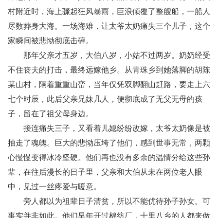
村附近时，海上骤起狂风暴雨，巨浪倾覆了整艘船，一船人
尽数葬身大海。一场海难，让太爷太奶痛失三个儿子，这个
家瞬间被悲恸彻底击碎。
那年父亲才五岁，大伯八岁，小姑不过两岁。奶奶经受
不住丧夫的打击，最终远嫁他乡。从青珠乡到她落脚的胡陈
某山村，隔着重重山峦，当年仅凭双脚翻山赶路，要走上六
七个时辰，此后父亲兄妹几人，便彻底成了无父无母的孩
子，留在了祖父母身边。
接连痛失三子，又看着儿媳纷纷改嫁，太爷太奶像是被
抽走了魂魄。巨大的悲恸压垮了他们，感到世事无常，两颗
心慢慢变得冰冷坚硬。他们再也没有多余的温情分给这些孙
辈，在往后漫长的日子里，父亲和大伯从未在两位老人眼
中，见过一丝疼爱与暖意。
旁人都以为祖辈日子清贫，所以不能优待孙子孙女。可
事实并非如此。他们早年开过棉纺厂，十里八乡的人都来做