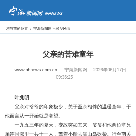
首页
新闻
专题
读报纸
看电视
听广播
您当前的位置 ： 宁海新闻网 > 缑乡风情
|
|
|
|
|
父亲的苦难童年
www.nhnews.com.cn
宁海新闻网 2026年06月17日
09:36:25
叶兆明
父亲对爷爷的印象极少，关于至亲相伴的温暖童年，于
他而言从一开始就是奢望。
一九五三年的夏天，变故突如其来。爷爷和他两位堂兄
弟连同邻里一共十一人，驾着小船去满山岛砍柴。行至南关