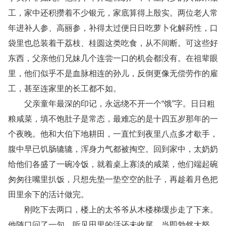
工，家中还积攒着不少银元，家底算得上殷实。两位老人常
年进补人参、高丽参，补得太过便日日吃萝卜化解药性，口
袋里也总装着干荔枝、桂圆这类吃食，从不间断。可这些好
东西，父亲他们兄妹几个连尝一口的机会都没有。在祖辈眼
里，他们似乎不是血脉相连的孙儿，反倒更像无偿劳作的雇
工，甚至连家里的长工都不如。
父亲童年最深的印记，永远绕不开一个“饿”字。日日粗
粮咸菜，填不饱肚子是常态，最难忘的是十四五岁那年的一
个夜晚。他和大伯下地耕田，一直忙到夜里八点多才歇手，
腹中早已饥肠辘辘，浑身力气都被掏空。回到家中，太奶奶
给他们各盛了一碗冷饭，就着桌上寡淡的咸菜，他们端起碗
匆匆往嘴里扒饭，只想先垫一垫空空的肚子，再趁着月色把
田里余下的活计做完。
刚吃下去两口，楼上的太爷爷从木楼梯缓步走了下来。
他随口问了一句，听见田里的活还未收尾，当即勃然大怒，