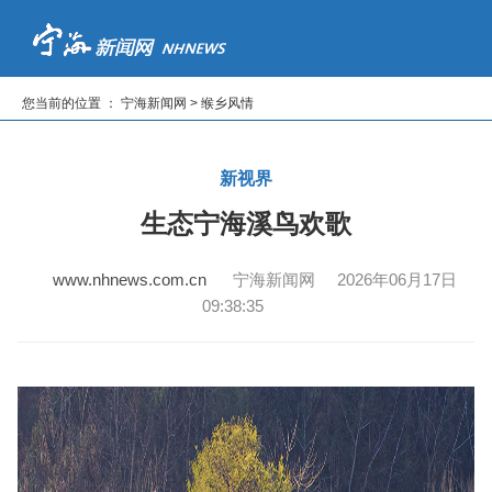
首页
新闻
专题
读报纸
看电视
听广播
您当前的位置 ： 宁海新闻网 > 缑乡风情
|
|
|
|
|
新视界
生态宁海溪鸟欢歌
www.nhnews.com.cn
宁海新闻网 2026年06月17日
09:38:35