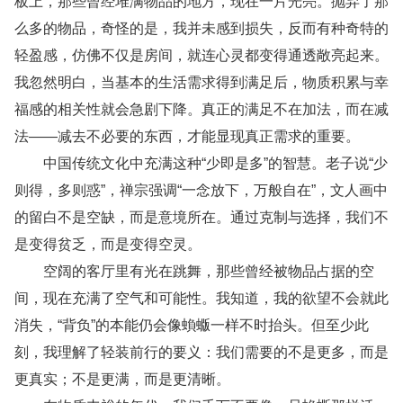
板上，那些曾经堆满物品的地方，现在一片光亮。抛弃了那
么多的物品，奇怪的是，我并未感到损失，反而有种奇特的
轻盈感，仿佛不仅是房间，就连心灵都变得通透敞亮起来。
我忽然明白，当基本的生活需求得到满足后，物质积累与幸
福感的相关性就会急剧下降。真正的满足不在加法，而在减
法——减去不必要的东西，才能显现真正需求的重要。
中国传统文化中充满这种“少即是多”的智慧。老子说“少
则得，多则惑”，禅宗强调“一念放下，万般自在”，文人画中
的留白不是空缺，而是意境所在。通过克制与选择，我们不
是变得贫乏，而是变得空灵。
空阔的客厅里有光在跳舞，那些曾经被物品占据的空
间，现在充满了空气和可能性。我知道，我的欲望不会就此
消失，“背负”的本能仍会像蝜蝂一样不时抬头。但至少此
刻，我理解了轻装前行的要义：我们需要的不是更多，而是
更真实；不是更满，而是更清晰。