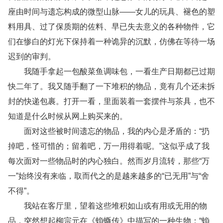
座由时间与遗忘构成的微型山脉——女儿的玩具、褪色的塑
料用具、过了保质期的佐料、早已失去意义的各种物件，它
们在惨白的灯光下保持着一种诡异的沉默，仿佛在等待一场
迟到的审判。
我随手拿起一包酸菜鱼调味包，一看生产日期都已过期
快二年了。我又随手翻了一下堆积的物品，竟有几个还未拆
封的快递包裹。打开一看，里面装着一套摆件与茶具，也不
知道是什么时候从网上购买来的。
面对这些被时间遗忘的物品，我的内心是矛盾的：“扔
掉吧，怪可惜的；留着吧，万一用得着呢。”这似乎成了我
每次面对一些物品时的内心独白。然而岁月流转，那些“万
一”始终没有来临，取而代之的是越来越多的“已无用”与“舍
不得”。
我站在客厅里，望着这些堆积如山或有用或无用的物
品，突然想起柳宗元在《蝜蝂传》中描写的一种生物：“蝜