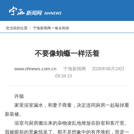
首页
新闻
专题
读报纸
看电视
听广播
您当前的位置 ： 宁海新闻网 > 缑乡风情
|
|
|
|
|
不要像蝜蝂一样活着
www.nhnews.com.cn
宁海新闻网 2026年06月24日
09:34:19
许懿
家里浴室漏水，和妻子商量，决定连同厨房一起敲掉重
新装修。
浴室与厨房搬出来的杂物凌乱地堆放在卧室和客厅里。
我被眼前的景象惊呆了。那不是想象中的有序堆积，而是一