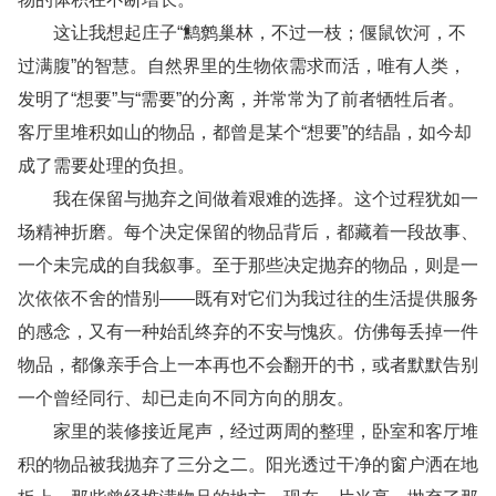
这让我想起庄子“鹪鹩巢林，不过一枝；偃鼠饮河，不
过满腹”的智慧。自然界里的生物依需求而活，唯有人类，
发明了“想要”与“需要”的分离，并常常为了前者牺牲后者。
客厅里堆积如山的物品，都曾是某个“想要”的结晶，如今却
成了需要处理的负担。
我在保留与抛弃之间做着艰难的选择。这个过程犹如一
场精神折磨。每个决定保留的物品背后，都藏着一段故事、
一个未完成的自我叙事。至于那些决定抛弃的物品，则是一
次依依不舍的惜别——既有对它们为我过往的生活提供服务
的感念，又有一种始乱终弃的不安与愧疚。仿佛每丢掉一件
物品，都像亲手合上一本再也不会翻开的书，或者默默告别
一个曾经同行、却已走向不同方向的朋友。
家里的装修接近尾声，经过两周的整理，卧室和客厅堆
积的物品被我抛弃了三分之二。阳光透过干净的窗户洒在地