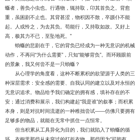
蝂者，善负小虫也。行遇物，辄持取，卬其首负之。背愈
重，虽困剧不止也。其背甚涩，物积因不散，卒踬仆不能
起。人或怜之，为去其负。苟能行，又持取如故。又好上
高，极其力不已，至坠地死。”
蝜蝂的悲剧在于，它的背负已经成为一种无意识的机械
动作，不再问“为什么需要”，只知“能够背负”。而环顾眼前
的景象，我又何尝不是一只蝜蝂？
从心理学的角度看，这种不断累积的欲望源于人类的三
种深层需求：安全感的需要、自我认同的建立以及对永恒的
无意识追求。物品给予我们确定的拥有感，填补存在的不
安；通过消费和展示，我们构建起“我是谁”的叙事；而积累
本身，则是对抗时间流逝的一种稚拙尝试——仿佛只要拥有
足够多的物品，就能在无常中抓住一点恒常。
但当积累从工具异化为目的，我们就陷入了蝜蝂的循
环。衣橱里那些从未穿过的打折衣物，那些因为“可能有