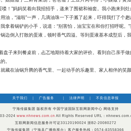
喽！”妈妈笑着向我招招手，递来了围裙和袖套。我小跑来到灶
用油，“滋啦”一声，几滴油珠一下子溅了起来，吓得我打了个趔
拿着锅铲的小手，说道：“别害怕，油宝宝在和你打招呼呢。”
着锅边倒入打散的蛋液，顿时香气四溢。等到蛋液基本成型后，
着盘子来到餐桌前，忐忑地期待着大家的评价。看到自己亲手做
滋的。
藏在油锅升腾的香气里、一起动手的乐趣里、家人相伴的笑
关于我们
｜
广告服务
｜
法律声明
｜
不良信息举报
宁海传媒集团 版权所有 中国宁波国际互联网新闻中心 网络支持
003-2024
www.nhnews.com.cn
All Rights Reserved URL：nhnews.com.c
互联网新闻信息服务许可证33120190024 浙B2-20080272
宁海传媒集团（宁海县广播电视台）客户服务热线：0574-83558366