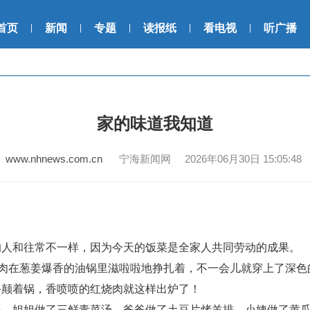
首页
新闻
专题
读报纸
看电视
听广播
|
|
|
|
|
家的味道我知道
www.nhnews.com.cn
宁海新闻网 2026年06月30日 15:05:48
和往常不一样，因为今天的饭菜是全家人共同劳动的成果。
肉在葱姜爆香的油锅里滋啦啦地挣扎着，不一会儿就穿上了深色
手颠着锅，香喷喷的红烧肉就这样出炉了！
姐姐做了三鲜青菜汤，爸爸做了土豆片烤羊排，小姨做了黄瓜