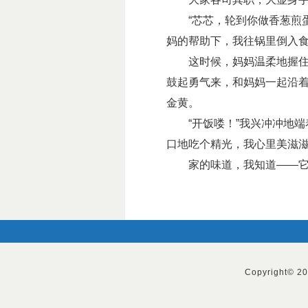
“芯芯，轮到你做香葱煎蛋
妈的帮助下，我往锅里倒入食
这时候，妈妈温柔地握住我
鼓起勇气来，和妈妈一起沿
金黄。
“开饭喽！”我兴冲冲地端
口地吃个精光，我心里美滋
家的味道，我知道——它就
Copyright© 2