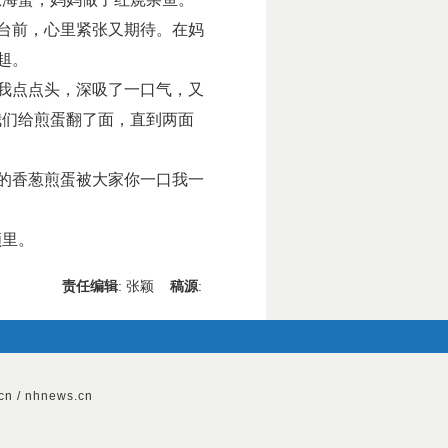
台前，心里紧张又期待。在妈
趄。
我点点头，深吸了一口气，又
我们给煎蛋翻了面，直到两面
的香葱煎蛋被大家你一口我一
颜里。
责任编辑
: 张颖
稿源
:
n / nhnews.cn