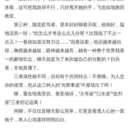
述着，这可把我急得不行，只好甩开她的手，飞也似地跑回
教室。
第三种，随意贬骂者。原本好好聊着天呢，他倒好，猛
地话风一转：“你怎么才考这么点儿分呀？比我低了不止一
点儿！一看就知道没努力过……”说着说着，他还越来越自
得，胸膛越来越挺，眼神越来越亮，颇有一种整个世界我第
一的豪情壮志，聊天就是为了来吹嘘自己的分数的？扫兴
者，非他莫属了。
三者虽性格不同，但却有个共同特点：不善聊。为人交
涉的道理，也从这三种人的“光辉事迹”中显现出了呵！
聊，重在情真意切、善意倾诉，“大爷派”“口水派”“批判
派”三者切记远离！
闲聊，不仅仅是聊天那么简单，它更是看透人心的一面
镜子，将人心坦露得明明白白。