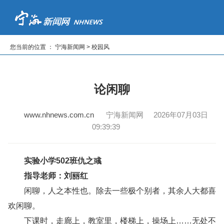
首页
新闻
专题
读报纸
看电视
听广播
您当前的位置 ： 宁海新闻网 > 校园风
|
|
|
|
|
论闲聊
www.nhnews.com.cn
宁海新闻网 2026年07月03日
09:39:39
实验小学502班仇之彧
指导老师：刘丽红
闲聊，人之本性也。除去一些极个别者，其余人大都喜
欢闲聊。
下课时，走廊上，教室里，楼梯上，操场上……无处不