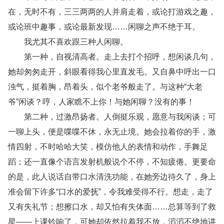
在，无时不有，三三两两的人并肩走着，或论打游戏之趣，
或论班中趣事，或论最新发现……闲聊之声不绝于耳。
我尤其不喜欢跟三种人闲聊。
第一种，自视清高者。走上去打个招呼，想闲谈几句，
她却匆匆走开，斜眼看得我心里直发毛。又自鼻中呼出一口
浊气，挺着胸，昂着头，似个老爷般走了。与这种“大老
爷”闲谈？哼，人家瞧不上你！与她闲聊？没有的事！
第二种，过激昂扬者。人倒挺乐观，愿意与我闲谈；可
一聊上头，便是喋喋不休，永无止境。她会拉着你的手，激
情四射，不时哈哈大笑，模仿他人的表情和动作，手舞足
蹈；还一直像个语言发射机般说个不停，不知疲倦。更要命
的是，此人说话自带口水清洗功能，在她旁边待久了，身上
准会留下许多“口水的爱抚”，令我难受得不行。想走，走了
又有失礼节；想擦口水，却又怕有失体面……总算等到了救
星——上课铃响了，可她却依然拉着我不放，滔滔不绝地讲