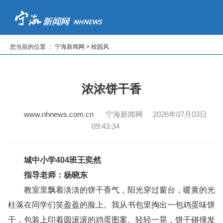
首页
新闻
专题
读报纸
看电视
听广播
您当前的位置 ： 宁海新闻网 > 校园风
|
|
|
|
|
浓浓饼干香
www.nhnews.com.cn
宁海新闻网 2026年07月03日
09:43:34
城中小学404班王奕然
指导老师：杨晓东
教室里飘着淡淡的饼干香气，阳光穿过窗台，暖黄的光
柱落在同学们笑盈盈的脸上。我从书包里掏出一包鸡蛋味饼
干，包装上印着圆滚滚的鸡蛋图案。轻轻一晃，饼干碰撞发