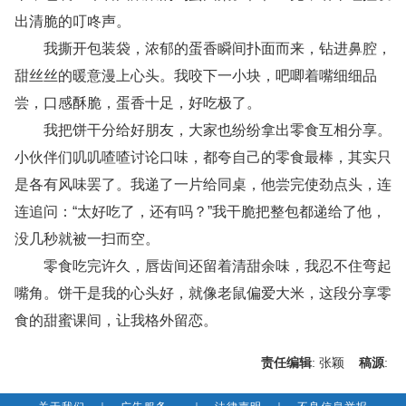
出清脆的叮咚声。
我撕开包装袋，浓郁的蛋香瞬间扑面而来，钻进鼻腔，
甜丝丝的暖意漫上心头。我咬下一小块，吧唧着嘴细细品
尝，口感酥脆，蛋香十足，好吃极了。
我把饼干分给好朋友，大家也纷纷拿出零食互相分享。
小伙伴们叽叽喳喳讨论口味，都夸自己的零食最棒，其实只
是各有风味罢了。我递了一片给同桌，他尝完使劲点头，连
连追问：“太好吃了，还有吗？”我干脆把整包都递给了他，
没几秒就被一扫而空。
零食吃完许久，唇齿间还留着清甜余味，我忍不住弯起
嘴角。饼干是我的心头好，就像老鼠偏爱大米，这段分享零
食的甜蜜课间，让我格外留恋。
责任编辑
: 张颖
稿源
: