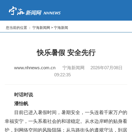
首页
新闻
专题
读报纸
看电视
听广播
您当前的位置 ： 宁海新闻网 > 宁海新闻
|
|
|
|
|
快乐暑假 安全先行
www.nhnews.com.cn
宁海新闻网 2026年07月08日
09:22:35
时话时说
潘怡帆
目前已进入暑假时间，暑期安全，一头连着千家万户的
幸福安宁，一头系着社会的和谐稳定。从水边岸畔的贴身看
护，到网络空间的风险阻隔；从马路街头的遵规守法，到居