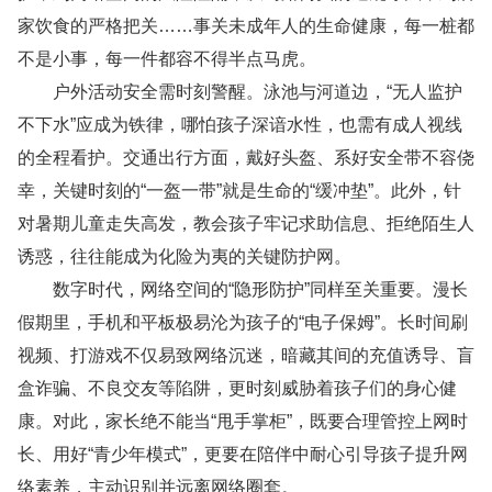
家饮食的严格把关……事关未成年人的生命健康，每一桩都
不是小事，每一件都容不得半点马虎。
户外活动安全需时刻警醒。泳池与河道边，“无人监护
不下水”应成为铁律，哪怕孩子深谙水性，也需有成人视线
的全程看护。交通出行方面，戴好头盔、系好安全带不容侥
幸，关键时刻的“一盔一带”就是生命的“缓冲垫”。此外，针
对暑期儿童走失高发，教会孩子牢记求助信息、拒绝陌生人
诱惑，往往能成为化险为夷的关键防护网。
数字时代，网络空间的“隐形防护”同样至关重要。漫长
假期里，手机和平板极易沦为孩子的“电子保姆”。长时间刷
视频、打游戏不仅易致网络沉迷，暗藏其间的充值诱导、盲
盒诈骗、不良交友等陷阱，更时刻威胁着孩子们的身心健
康。对此，家长绝不能当“甩手掌柜”，既要合理管控上网时
长、用好“青少年模式”，更要在陪伴中耐心引导孩子提升网
络素养，主动识别并远离网络圈套。