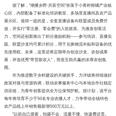
据了解，“潮播乡野·共富空间”坐落于小青村柑橘产业核
心区，内部配备了标准化培训教室、多场景直播间及农产品
展示区。值得一提的是，全套直播设备向联盟成员免费开
放，并实行“零注册、零会费”的入驻政策。为激发创客活
力，空间还创新推出了积分激励机制——参与培训、直播实
践、联盟沙龙均可累计积分，用于兑换物流补贴和设备的优
先使用权。未来，这里还将定期举办创业沙龙、农创成果
展，评选优秀“带货新农人”，营造互助共赢的浓厚农创氛
围。
作为推进数字乡村建设的关键抓手，力洋镇将持续做好
政策对接与资源协调，联动农事服务中心与本地合作社稳定
供应链，为青年创客提供全方位保驾护航。按计划，该平台
每年将培育不少于50名专业农播人才，力争带动全镇特色
农产品线上年销售额新增500万元以上。
“以前自己摸索，拍摄不会、流量不懂、快递费还贵。