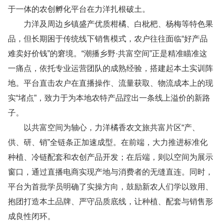
于一体的农创孵化平台在力洋扎根破土。
力洋及周边乡镇盛产优质柑橘、白枇杷、杨梅等特色果
品，但长期困于传统线下销售模式，农户往往面临“好产品
难卖好价钱”的窘境。“潮播乡野·共富空间”正是精准瞄准这
一痛点，依托专业运营团队的成熟经验，搭建起本土实训阵
地。平台直击农户在直播操作、流量获取、物流成本上的现
实“堵点”，致力于为本地农特产品蹚出一条线上溢价的新路
子。
以共富空间为轴心，力洋橘香农文旅共富片区“产、
供、研、销”全链条正加速成型。在前端，大力推进标准化
种植、冷链配套和农创产品开发；在后端，则以空间为展示
窗口，通过直播电商实现产地与消费者的无缝直连。同时，
平台为首批学员明确了实操方向，鼓励新农人们学以致用、
抱团打造本土品牌、严守品质底线，让种植、配套与销售形
成良性闭环。