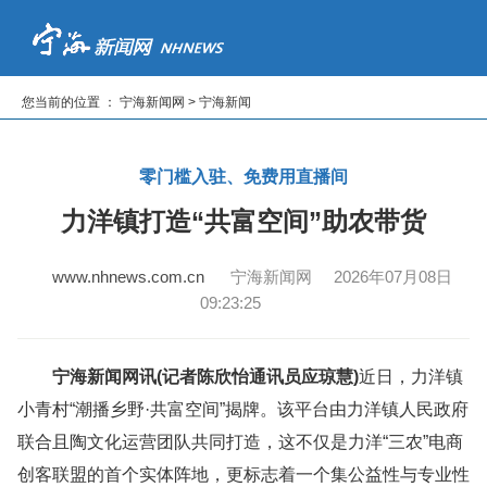
首页
新闻
专题
读报纸
看电视
听广播
您当前的位置 ： 宁海新闻网 > 宁海新闻
|
|
|
|
|
零门槛入驻、免费用直播间
力洋镇打造“共富空间”助农带货
www.nhnews.com.cn
宁海新闻网 2026年07月08日
09:23:25
宁海新闻网讯(记者陈欣怡通讯员应琼慧)
近日，力洋镇
小青村“潮播乡野·共富空间”揭牌。该平台由力洋镇人民政府
联合且陶文化运营团队共同打造，这不仅是力洋“三农”电商
创客联盟的首个实体阵地，更标志着一个集公益性与专业性