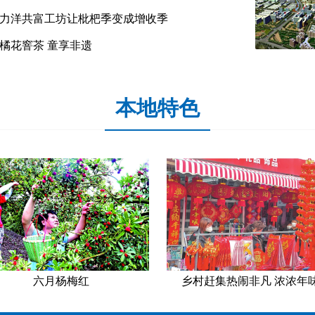
力洋共富工坊让枇杷季变成增收季
橘花窨茶 童享非遗
本地特色
六月杨梅红
乡村赶集热闹非凡 浓浓年味.