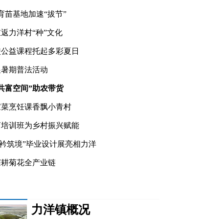
化育苗基地加速“拔节”
返力洋村“种”文化
校公益课程托起多彩夏日
展暑期普法活动
共富空间”助农带货
家菜烹饪课香飘小青村
商培训班为乡村振兴赋能
橘花窨茶 童享非遗
青衿筑境”毕业设计展亮相力洋
深耕菊花全产业链
力洋镇概况