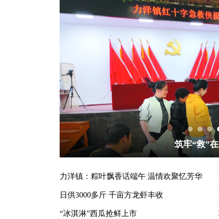
筑牢“救”
力洋镇：粽叶飘香话端午 温情欢聚忆芳华
日供3000多斤 千亩方龙虾丰收
“冰淇淋”西瓜抢鲜上市