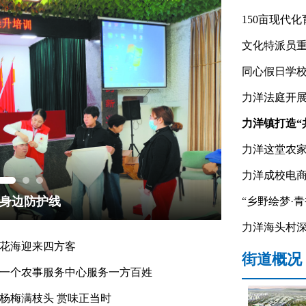
150亩现代
文化特派员重
同心假日学
力洋法庭开
力洋镇打造“
力洋这堂农
力洋成校电
在身边防护线
“乡野绘梦·
力洋海头村
花海迎来四方客
街道概况
一个农事服务中心服务一方百姓
杨梅满枝头 赏味正当时